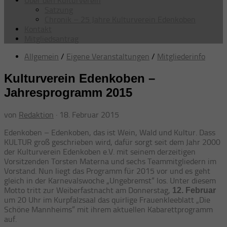
Über den Kulturverein
Satzung
Chronik – 25 Jahre Kulturverein Edenkoben
Kontakt
Mitgliedsantrag
Allgemein
/
Eigene Veranstaltungen
/
Mitgliederinfo
Kulturverein Edenkoben –
Jahresprogramm 2015
von
Redaktion
·
18. Februar 2015
Edenkoben – Edenkoben, das ist Wein, Wald und Kultur. Dass
KULTUR groß geschrieben wird, dafür sorgt seit dem Jahr 2000
der Kulturverein Edenkoben e.V. mit seinem derzeitigen
Vorsitzenden Torsten Materna und sechs Teammitgliedern im
Vorstand. Nun liegt das Programm für 2015 vor und es geht
gleich in der Karnevalswoche „Ungebremst“ los. Unter diesem
Motto tritt zur Weiberfastnacht am Donnerstag,
12. Februar
um 20 Uhr im Kurpfalzsaal das quirlige Frauenkleeblatt „Die
Schöne Mannheims“ mit ihrem aktuellen Kabarettprogramm
auf.