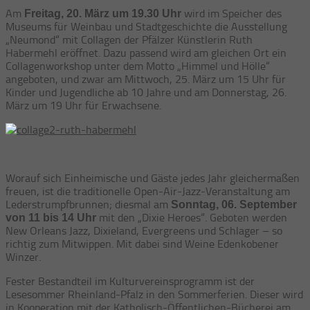
Am
wird im Speicher des
Freitag, 20. März um 19.30 Uhr
Museums für Weinbau und Stadtgeschichte die Ausstellung
„Neumond“ mit Collagen der Pfälzer Künstlerin Ruth
Habermehl eröffnet. Dazu passend wird am gleichen Ort ein
Collagenworkshop unter dem Motto „Himmel und Hölle“
angeboten, und zwar am Mittwoch, 25. März um 15 Uhr für
Kinder und Jugendliche ab 10 Jahre und am Donnerstag, 26.
März um 19 Uhr für Erwachsene.
Worauf sich Einheimische und Gäste jedes Jahr gleichermaßen
freuen, ist die traditionelle Open-Air-Jazz-Veranstaltung am
Lederstrumpfbrunnen; diesmal am
Sonntag, 06. September
mit den „Dixie Heroes“. Geboten werden
von 11 bis 14 Uhr
New Orleans Jazz, Dixieland, Evergreens und Schlager – so
richtig zum Mitwippen. Mit dabei sind Weine Edenkobener
Winzer.
Fester Bestandteil im Kulturvereinsprogramm ist der
Lesesommer Rheinland-Pfalz in den Sommerferien. Dieser wird
in Kooperation mit der Katholisch-Öffentlichen-Bücherei am