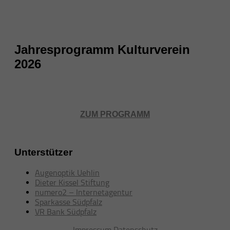
Jahresprogramm Kulturverein
2026
ZUM PROGRAMM
Unterstützer
Augenoptik Uehlin
Dieter Kissel Stiftung
numero2 – Internetagentur
Sparkasse Südpfalz
VR Bank Südpfalz
Impressum
Datenschutz