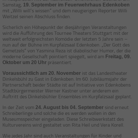
Samstag,
19. September im Feuerwehrhaus Edenkoben
mit „Willi will‘s wissen“ und dem neugierigen Reporter Willi
Weitzel seinen Abschluss finden.
Sicherlich ein Höhepunkt der diesjährigen Veranstaltungen
wird die Aufführung des Tournee Theaters Stuttgart mit der
weltweit erfolgreichsten Komödie der letzten 5 Jahre sein –
nun auf der Bühne im Kurpfalzsaal Edenkoben. „Der Gott des
Gemetzels“ von Yasmina Reza ist diabolischer Humor, der die
moderne Gesellschaft pointiert spiegelt, wird am
Freitag, 09.
präsentiert.
Oktober um 20 Uhr
ist das Landestheater
Voraussichtlich am 20. November
Dinkelsbühl zu Gast in Edenkoben. Im 60. Jubiläumsjahr der
Partnerschaft beider Städte ist auf Initiative von Edenkobens
Stadtbürgermeister Werner Kastner unter anderem ein
Auftritt des Dinkelsbühler Ensembles im Kurpfalzsaal geplant.
In der Zeit vom
sind erneut
24. August bis 04. September
Schreiberlinge und solche die es werden wollen in den
Museumsspeicher eingeladen. Diese Schreibwerkstatt des
Kulturvereins wird gestaltet von Rita Heil und Vera Korell.
Wie jedes Jahr sind auch Veranstaltungen für Kinder und