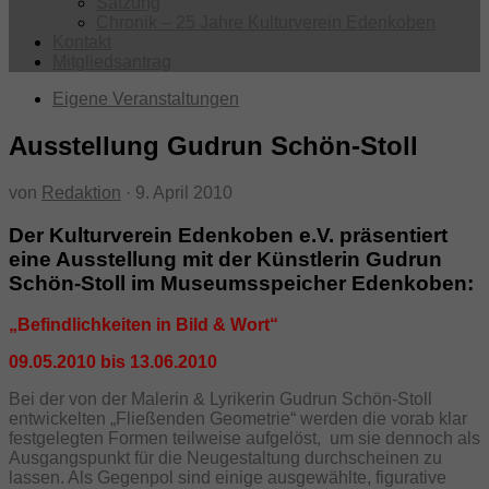
Satzung
Chronik – 25 Jahre Kulturverein Edenkoben
Kontakt
Mitgliedsantrag
Eigene Veranstaltungen
Ausstellung Gudrun Schön-Stoll
von
Redaktion
·
9. April 2010
Der Kulturverein Edenkoben e.V. präsentiert
eine Ausstellung mit der Künstlerin Gudrun
Schön-Stoll im Museumsspeicher Edenkoben:
„Befindlichkeiten in Bild & Wort“
09.05.2010 bis 13.06.2010
Bei der von der Malerin & Lyrikerin Gudrun Schön-Stoll
entwickelten „Fließenden Geometrie“ werden die vorab klar
festgelegten Formen teilweise aufgelöst, um sie dennoch als
Ausgangspunkt für die Neugestaltung durchscheinen zu
lassen. Als Gegenpol sind einige ausgewählte, figurative