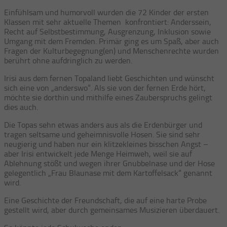
Einfühlsam und humorvoll wurden die 72 Kinder der ersten
Klassen mit sehr aktuelle Themen konfrontiert: Anderssein,
Recht auf Selbstbestimmung, Ausgrenzung, Inklusion sowie
Umgang mit dem Fremden. Primär ging es um Spaß, aber auch
Fragen der Kulturbegegnung(en) und Menschenrechte wurden
berührt ohne aufdringlich zu werden.
Irisi aus dem fernen Topaland liebt Geschichten und wünscht
sich eine von „anderswo“. Als sie von der fernen Erde hört,
möchte sie dorthin und mithilfe eines Zauberspruchs gelingt
dies auch.
Die Topas sehn etwas anders aus als die Erdenbürger und
tragen seltsame und geheimnisvolle Hosen. Sie sind sehr
neugierig und haben nur ein klitzekleines bisschen Angst –
aber Irisi entwickelt jede Menge Heimweh, weil sie auf
Ablehnung stößt und wegen ihrer Gnubbelnase und der Hose
gelegentlich „Frau Blaunase mit dem Kartoffelsack“ genannt
wird.
Eine Geschichte der Freundschaft, die auf eine harte Probe
gestellt wird, aber durch gemeinsames Musizieren überdauert.